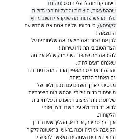
דיעות קדומות לבעלי הנכס 
(מה גם 
שההמצאות, היצירות והתגליות הכי גדולות 
נולדו מראש פתוח. מה שנקרא לחשוב מחוץ 
לקופסא)
, כי בסופו של יום אתם אלו שתחיו עם 
התוצאה !
לכן אם נזכור זאת מילאנו את שליחותינו על 
הצד הטוב ביותר. זהו שירות !
לתת את מה שהצד השני מבקש לא את מה 
שאנחנו רוצים לתת .
זהו עקב אכילס המאפיין הרבה מתכננים וזהו 
גם האתגר הגדול ביותר.
מניסיוני לאורך השנים עם תכנון וליווי של 
משפחות רבות גיליתי שהתשוקות היצירתיות 
שלי וסגנונות העיצוב המועדפות עלי חייבות 
לבוא בד בבד ולא על חשבון רצון ואופי 
הלקוחות.
אין בכך סתירה, אדרבא, תהליך שעובר דרך 
הקשבה אמתית וכנה בראש ובראשונה ללקוח 
וזיהוי הצרכים העמוקים תאפשר להציע לו 