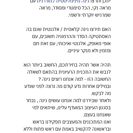
יתכן ותרצו 
גינה מינימליסטית / מודרנית
 עם 
מראה נקי, הכל סימטרי ומסודר, מראה 
שמרגיש יוקרתי ורשמי.
האם תירצו גינה קלאסית / אלגנטית שגם בה 
האסתטיקה הסדר וההרמוניה חשובים, עם 
אופי מאופק, אלגנטי ואיכותי, עם זאת חם 
ומזמין ולא מנקר עיניים.
תהיה אשר תהיה בחירתכם, החשוב ביותר הוא 
לגבש את התכנית הרעיונית בהתאם לשאלה 
החשובה הזו - למה אנחנו רוצים גינה ?
ובמילים אחרות נדע קודם מה נרצה לפני שנדע 
מה לבקש.
ולאחר שביררנו למה אנחנו עושים גינה , נבחר 
בסגנון העיצוב המועדף עלינו, שיתאים למי 
שאנחנו בעצם.
ואנו המתכננים והמעצבים תפקידנו בראש 
ובראשונה להקשיב באמת עם ראש פתוח וללא 