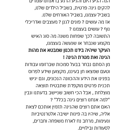
הנה הגיע היום והגיע הרגע בו אנחנו עומדים 
להקים גינה פרטית, בשביל הילדים שלנו, 
בשביל עצמנו, בשביל האורחים שלנו.
אז מה עושים ? פונים לגנן ? מעצבים ואדריכלי 
נוף ? עושים בעצמנו ?
התשובה לכך שפחות משנה מה סוג האיש 
מקצוע שנבחר או שנעשה בעצמנו, 
העיקר שיהיה בידנו תכנון שמבטא את מהות 
הגינה ואת מטרת הגינה !
מן הסתם נבחר בבעל סמכות שברזומו עבודות 
וטעם שמצאו חן בעיננו, מקצוען שידע לפרוס 
בפנינו את הידע וההכוונה הנכונים, וגם יגיש 
תכנית פרטים מוקפדת שתבטיח תוצאה 
מוצלחת , אבל הכי חשוב שניישב בדעתנו ונבין 
"למה אנחנו רוצים גינה בכלל" ?
האם אתם רוצים שהגינה תזמין אותכם לצאת 
אליה, שיהיו בה פינות ישיבה אלטרנטיביות 
ונעימות, מרחב נח לארח משפחה וחברים, 
לסעודות ובילויים.