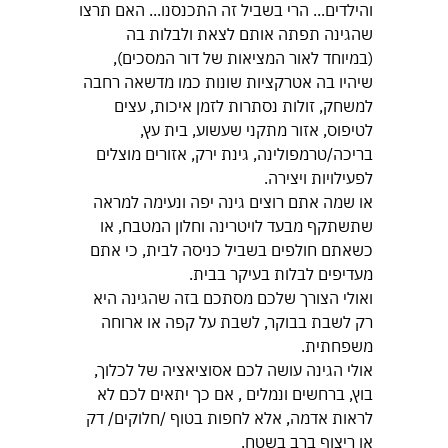
והילדים... הרי בשביל זה התכנסנו... האם תרצו 
שהגינה תפתה אותם לצאת ולבלות בה
(במיוחד לאור המציאות של דור המסכים), 
שיהיו בה אטרקציות שונות כמו מדשאה רחבה 
למשחק, זולות נסתרות לזמן איכות, עצים 
לטיפוס, אזור מתקני שעשוע, בית עץ, 
בריכה/טרמפולינה, גינת ירק, אזורים מוצלים 
לפעילויות ויצירה.
או שמה אתם רוצים גינה יפה ונעימה למראה 
שתשתקף מבעד לויטרינה וחלון המטבח, או 
כשאתם חולפים בשביל כניסה לבית, כי אתם 
מעדיפים לבלות בעיקר בבית.
ואולי הצורך שלכם מסתכם בזה שהגינה היא 
רק לשבת בבוקר, לשבת על קפה או ארוחה 
משפחתית.
אולי הגינה עושה לכם אסוציאציה של לכלוך, 
בוץ, ברחשים ונמלים , אם כך יתאים לכם לא 
לראות אדמה, אלא לחפות בטוף /חלוקים/ דק 
או ריצוף ברב בשטח.